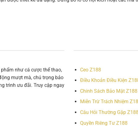
n phẩm như cá cược thể thao,
Ceo Z188
t động mượt mà, chú trọng bảo
Điều Khoản Điều Kiện Z18
ng trình ưu đãi. Truy cập ngay
Chính Sách Bảo Mật Z188
Miễn Trừ Trách Nhiệm Z1
Câu Hỏi Thường Gặp Z18
Quyền Riêng Tư Z188