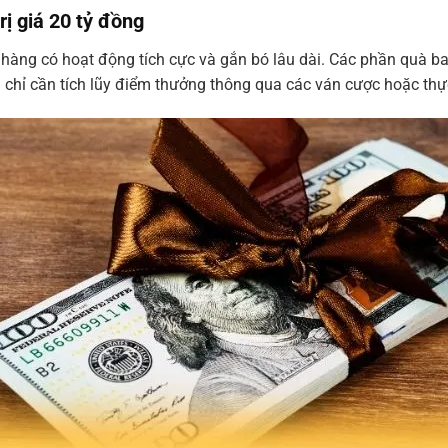
rị giá 20 tỷ đồng
àng có hoạt động tích cực và gắn bó lâu dài. Các phần quà bao 
n chỉ cần tích lũy điểm thưởng thông qua các ván cược hoặc th