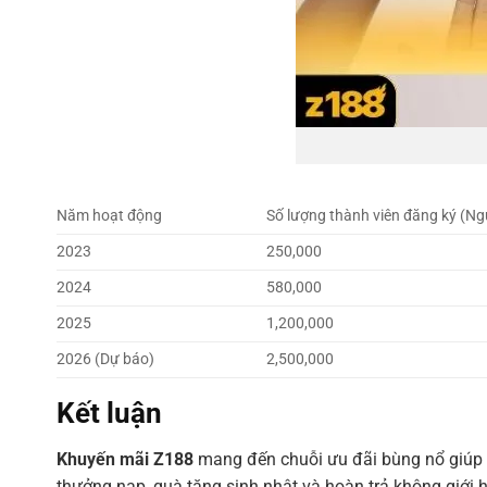
Năm hoạt động
Số lượng thành viên đăng ký (Ng
2023
250,000
2024
580,000
2025
1,200,000
2026 (Dự báo)
2,500,000
Kết luận
Khuyến mãi Z188
mang đến chuỗi ưu đãi bùng nổ giúp b
thưởng nạp, quà tặng sinh nhật và hoàn trả không giới h