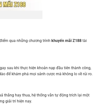
g điểm qua những chương trình
khuyến mãi Z188
tài
gay sau khi thực hiện khoản nạp đầu tiên thành công,
 dào để khám phá mọi sảnh cược mà không lo về rủi ro.
ả thắng hay thua, hệ thống vẫn tự động trích lại một
g giải trí hiện nay.