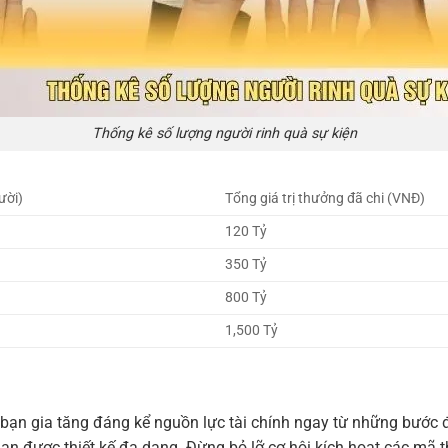
Thống kê số lượng người rinh quà sự kiện
ười)
Tổng giá trị thưởng đã chi (VNĐ)
120 Tỷ
350 Tỷ
800 Tỷ
1,500 Tỷ
ạn gia tăng đáng kể nguồn lực tài chính ngay từ những bước đi
ạn được thiết kế đa dạng. Đừng bỏ lỡ cơ hội kích hoạt các mã t