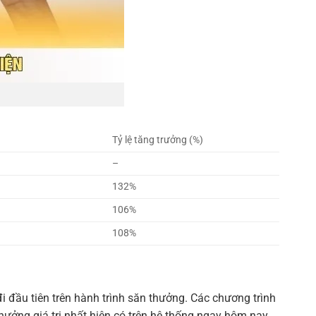
Tỷ lệ tăng trưởng (%)
–
132%
106%
108%
 đầu tiên trên hành trình săn thưởng. Các chương trình
hưởng giá trị nhất hiện có trên hệ thống ngay hôm nay