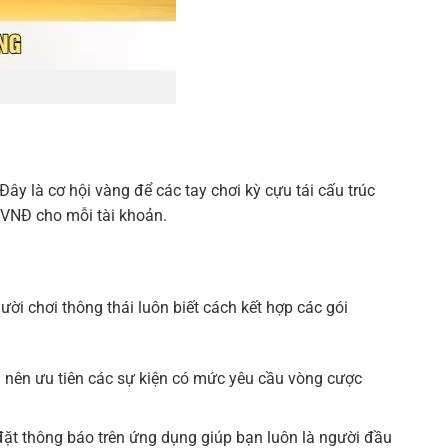
ây là cơ hội vàng để các tay chơi kỳ cựu tái cấu trúc
0 VNĐ cho mỗi tài khoản.
ời chơi thông thái luôn biết cách kết hợp các gói
ạn nên ưu tiên các sự kiện có mức yêu cầu vòng cược
 đặt thông báo trên ứng dụng giúp bạn luôn là người đầu