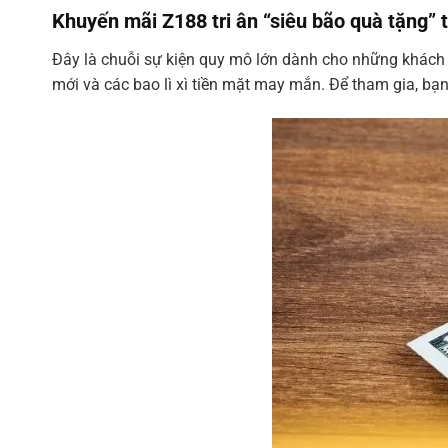
Khuyến mãi Z188 tri ân “siêu bão quà tặng” t
Đây là chuỗi sự kiện quy mô lớn dành cho những khách h
mới và các bao lì xì tiền mặt may mắn. Để tham gia, bạ