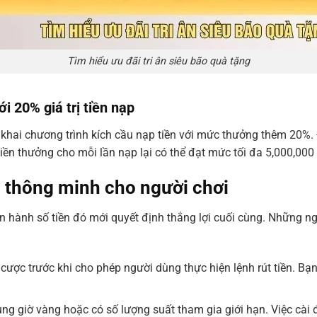
Tìm hiểu ưu đãi tri ân siêu bão quà tặng
i 20% giá trị tiền nạp
 khai chương trình kích cầu nạp tiền với mức thưởng thêm 20%. Đ
tiền thưởng cho mỗi lần nạp lại có thể đạt mức tối đa 5,000,00
 thông minh cho người chơi
 hành số tiền đó mới quyết định thắng lợi cuối cùng. Những ngư
 cược trước khi cho phép người dùng thực hiện lệnh rút tiền. B
ung giờ vàng hoặc có số lượng suất tham gia giới hạn. Việc cài