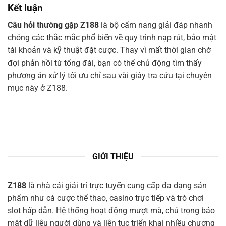
Kết luận
Câu hỏi thường gặp Z188
là bộ cẩm nang giải đáp nhanh
chóng các thắc mắc phổ biến về quy trình nạp rút, bảo mật
tài khoản và kỹ thuật đặt cược. Thay vì mất thời gian chờ
đợi phản hồi từ tổng đài, bạn có thể chủ động tìm thấy
phương án xử lý tối ưu chỉ sau vài giây tra cứu tại chuyên
mục này ở Z188.
GIỚI THIỆU
Z188
là nhà cái giải trí trực tuyến cung cấp đa dạng sản
phẩm như cá cược thể thao, casino trực tiếp và trò chơi
slot hấp dẫn. Hệ thống hoạt động mượt mà, chú trọng bảo
mật dữ liệu người dùng và liên tục triển khai nhiều chương