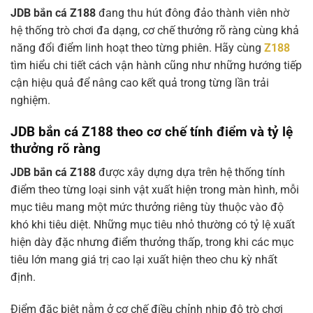
JDB bắn cá Z188
đang thu hút đông đảo thành viên nhờ
hệ thống trò chơi đa dạng, cơ chế thưởng rõ ràng cùng khả
năng đổi điểm linh hoạt theo từng phiên. Hãy cùng
Z188
tìm hiểu chi tiết cách vận hành cũng như những hướng tiếp
cận hiệu quả để nâng cao kết quả trong từng lần trải
nghiệm.
JDB bắn cá Z188 theo cơ chế tính điểm và tỷ lệ
thưởng rõ ràng
JDB bắn cá Z188
được xây dựng dựa trên hệ thống tính
điểm theo từng loại sinh vật xuất hiện trong màn hình, mỗi
mục tiêu mang một mức thưởng riêng tùy thuộc vào độ
khó khi tiêu diệt. Những mục tiêu nhỏ thường có tỷ lệ xuất
hiện dày đặc nhưng điểm thưởng thấp, trong khi các mục
tiêu lớn mang giá trị cao lại xuất hiện theo chu kỳ nhất
định.
Điểm đặc biệt nằm ở cơ chế điều chỉnh nhịp độ trò chơi