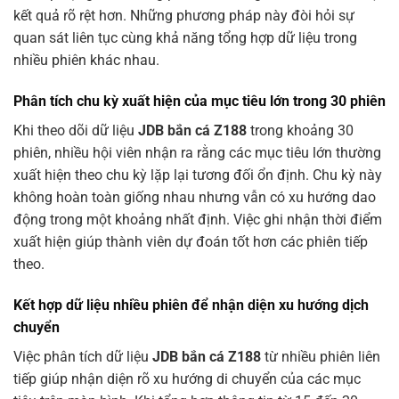
kết quả rõ rệt hơn. Những phương pháp này đòi hỏi sự
quan sát liên tục cùng khả năng tổng hợp dữ liệu trong
nhiều phiên khác nhau.
Phân tích chu kỳ xuất hiện của mục tiêu lớn trong 30 phiên
Khi theo dõi dữ liệu
JDB bắn cá Z188
trong khoảng 30
phiên, nhiều hội viên nhận ra rằng các mục tiêu lớn thường
xuất hiện theo chu kỳ lặp lại tương đối ổn định. Chu kỳ này
không hoàn toàn giống nhau nhưng vẫn có xu hướng dao
động trong một khoảng nhất định. Việc ghi nhận thời điểm
xuất hiện giúp thành viên dự đoán tốt hơn các phiên tiếp
theo.
Kết hợp dữ liệu nhiều phiên để nhận diện xu hướng dịch
chuyển
Việc phân tích dữ liệu
JDB bắn cá Z188
từ nhiều phiên liên
tiếp giúp nhận diện rõ xu hướng di chuyển của các mục