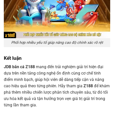
Phối hợp nhiều yếu tố giúp nâng cao độ chính xác rõ rệt
Kết luận
JDB bắn cá Z188
mang đến trải nghiệm giải trí hiện đại
dựa trên nền tảng công nghệ ổn định cùng cơ chế tính
điểm minh bạch, giúp hội viên dễ dàng tiếp cận và nâng
cao hiệu quả theo từng phiên. Hãy tham gia
Z188
để khám
phá thêm nhiều chiến lược phân tích chuyên sâu, từ đó tối
ưu hóa kết quả và tận hưởng trọn vẹn giá trị giải trí trong
từng lần tham gia.