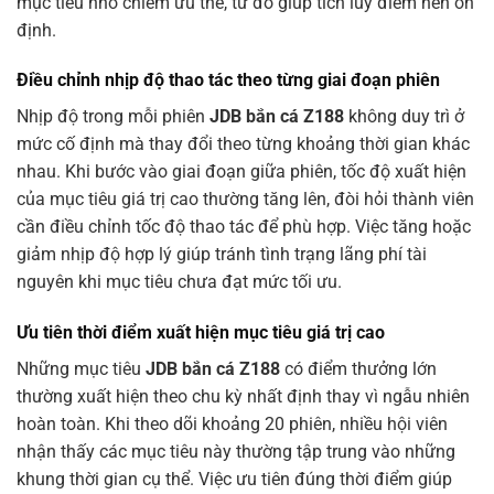
mục tiêu nhỏ chiếm ưu thế, từ đó giúp tích lũy điểm nền ổn
định.
Điều chỉnh nhịp độ thao tác theo từng giai đoạn phiên
Nhịp độ trong mỗi phiên
JDB bắn cá Z188
không duy trì ở
mức cố định mà thay đổi theo từng khoảng thời gian khác
nhau. Khi bước vào giai đoạn giữa phiên, tốc độ xuất hiện
của mục tiêu giá trị cao thường tăng lên, đòi hỏi thành viên
cần điều chỉnh tốc độ thao tác để phù hợp. Việc tăng hoặc
giảm nhịp độ hợp lý giúp tránh tình trạng lãng phí tài
nguyên khi mục tiêu chưa đạt mức tối ưu.
Ưu tiên thời điểm xuất hiện mục tiêu giá trị cao
Những mục tiêu
JDB bắn cá Z188
có điểm thưởng lớn
thường xuất hiện theo chu kỳ nhất định thay vì ngẫu nhiên
hoàn toàn. Khi theo dõi khoảng 20 phiên, nhiều hội viên
nhận thấy các mục tiêu này thường tập trung vào những
khung thời gian cụ thể. Việc ưu tiên đúng thời điểm giúp